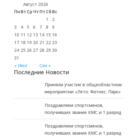
Август 2026
Пн
Вт
Ср
Чт
Пт
Сб
Вс
1
2
3
4
5
6
7
8
9
10
11
12
13
14
15
16
17
18
19
20
21
22
23
24
25
26
27
28
29
30
31
« Июл
Сен »
Последние Новости
Приняли участие в общеобластном
мероприятии «Лето. Фитнес. Парк»
Поздравляем спортсменов,
получивших звание КМС и 1 разряд
Поздравляем спортсменов,
получивших звание КМС и 1 разряд