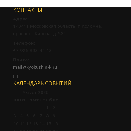
КОНТАКТЫ
Адрес:
140411 Московская область, г. Коломна,
проспект Кирова, д. 58Г
Телефон:
+7-926-398-44-18
Почта:
mail@kyokushin-k.ru
КАЛЕНДАРЬ СОБЫТИЙ
Август 2026
Пн
Вт
Ср
Чт
Пт
Сб
Вс
1
2
3
4
5
6
7
8
9
10
11
12
13
14
15
16