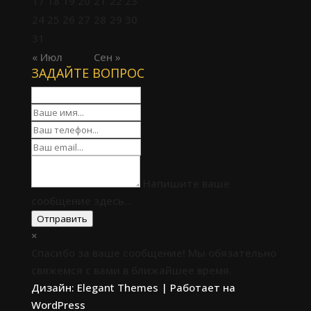
17
18
19
20
21
22
23
24
25
26
27
28
29
30
31
« Июл
Сен »
ЗАДАЙТЕ ВОПРОС
Напишите ваше
сообщение здесь...
Отправить
×
Спасибо за ваше сообщение! Мы обязательно
свяжемся с вами в ближайшее время.
Дизайн:
Elegant Themes
| Работает на
WordPress