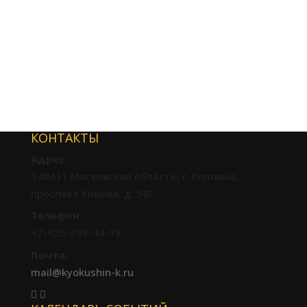
КОНТАКТЫ
Адрес:
140411 Московская область, г. Коломна,
проспект Кирова, д. 58Г
Телефон:
+7-926-398-44-18
Почта:
mail@kyokushin-k.ru