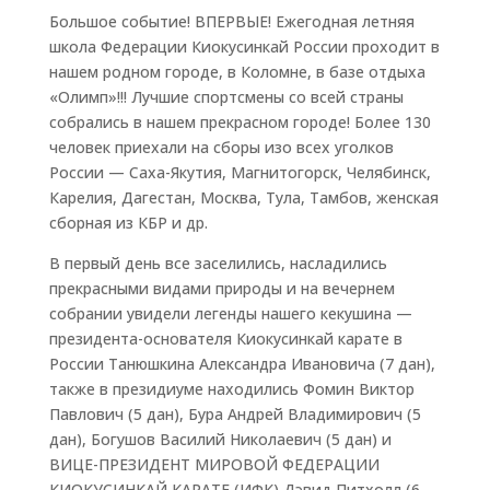
Большое событие! ВПЕРВЫЕ! Ежегодная летняя
школа Федерации Киокусинкай России проходит в
нашем родном городе, в Коломне, в базе отдыха
«Олимп»!!! Лучшие спортсмены со всей страны
собрались в нашем прекрасном городе! Более 130
человек приехали на сборы изо всех уголков
России — Саха-Якутия, Магнитогорск, Челябинск,
Карелия, Дагестан, Москва, Тула, Тамбов, женская
сборная из КБР и др.
В первый день все заселились, насладились
прекрасными видами природы и на вечернем
собрании увидели легенды нашего кекушина —
президента-основателя Киокусинкай карате в
России Танюшкина Александра Ивановича (7 дан),
также в президиуме находились Фомин Виктор
Павлович (5 дан), Бура Андрей Владимирович (5
дан), Богушов Василий Николаевич (5 дан) и
ВИЦЕ-ПРЕЗИДЕНТ МИРОВОЙ ФЕДЕРАЦИИ
КИОКУСИНКАЙ КАРАТЕ (ИФК) Дэвид Питхолл (6