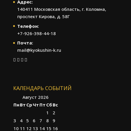
Адрес:
140411 Московская область, г. Коломна,
проспект Кирова, д. 58Г
Телефон:
+7-926-398-44-18
Почта:
mail@kyokushin-k.ru
КАЛЕНДАРЬ СОБЫТИЙ
Август 2026
Пн
Вт
Ср
Чт
Пт
Сб
Вс
1
2
3
4
5
6
7
8
9
10
11
12
13
14
15
16