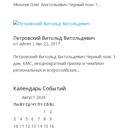
Михеев Олег Анатольевич Черный пояс 1...
Петровский Витольд Витольдевич
от
admin
|
Авг 22, 2017
Петровский Витольд Витольдевич Черный пояс 1
дан, КМС, неоднократный призер и чемпион
региональных и всероссийских...
Календарь Событий
Август 2026
Пн
Вт
Ср
Чт
Пт
Сб
Вс
1
2
3
4
5
6
7
8
9
10
11
12
13
14
15
16