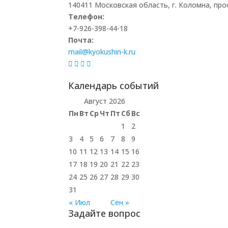
140411 Московская область, г. Коломна, прос
Телефон:
+7-926-398-44-18
Почта:
mail@kyokushin-k.ru
Календарь событий
Август 2026
Пн
Вт
Ср
Чт
Пт
Сб
Вс
1
2
3
4
5
6
7
8
9
10
11
12
13
14
15
16
17
18
19
20
21
22
23
24
25
26
27
28
29
30
31
« Июл
Сен »
Задайте вопрос