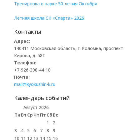
Тренировка в парке 50-летия Октября
Летняя школа СК «Спарта» 2026
Контакты
Адрес:
140411 Московская область, г. Коломна, проспект
Кирова, д. 58Г
Телефон:
+7-926-398-44-18
Почта:
mail@kyokushin-k.ru
Календарь событий
Август 2026
Пн
Вт
Ср
Чт
Пт
Сб
Вс
1
2
3
4
5
6
7
8
9
10
11
12
13
14
15
16