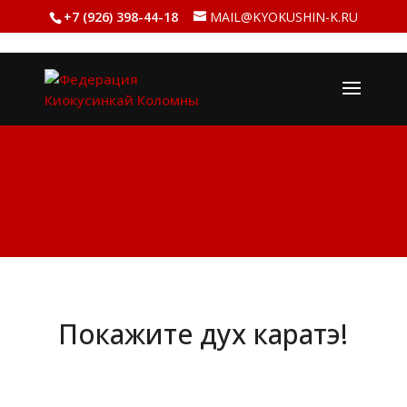
+7 (926) 398-44-18
MAIL@KYOKUSHIN-K.RU
Покажите дух каратэ!